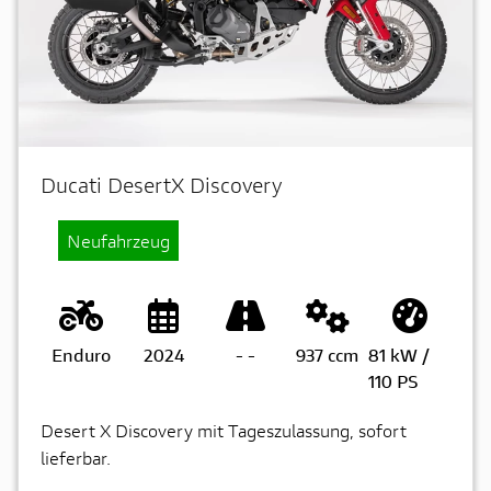
Ducati DesertX Discovery
Neufahrzeug
Enduro
2024
-
-
937 ccm
81 kW /
110 PS
Desert X Discovery mit Tageszulassung, sofort
lieferbar.