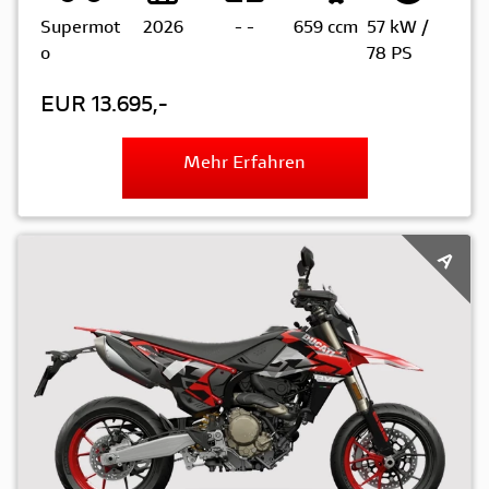
Supermot
2026
-
-
659 ccm
57 kW /
o
78 PS
EUR 13.695,-
Mehr Erfahren
A