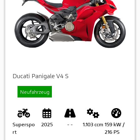
Ducati Panigale V4 S
Neufahrzeug
Superspo
2025
-
-
1.103 ccm
159 kW /
rt
216 PS