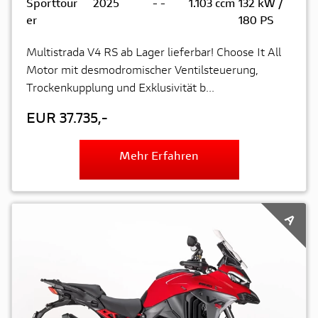
Sporttour
2025
-
-
1.103 ccm
132 kW /
er
180 PS
Multistrada V4 RS ab Lager lieferbar! Choose It All
Motor mit desmodromischer Ventilsteuerung,
Trockenkupplung und Exklusivität b...
EUR 37.735,-
Mehr Erfahren
A