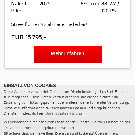
Naked
2025
-
-
890 ccm
88 kW /
Bike
120 PS
Streetfighter V2 ab Lager lieferbar!
EUR 15.795,-
Mehr Erfahren
EINSATZ VON COOKIES
Diese Webseite verwendet Cookies, um Dir ein bestmögliches Surf-Erlebnis
zu ermöglichen. Diese Daten werden erhoben und dienen nicht für die
Erstellung von Nutzungsprofilen oder anderer weiterführender Verwendung.
UNMÜSSIG ZWEIRÄDER GMBH
Sämtliche Informationen zu verwendeten Cookies und eingebundenen
Diensten findest du hier:
Datenschutzerklärung
Hauptstraße 80
79336 Herbolzheim
Wir verwenden auf dieser Website folgende Dienste, welche erst nach deiner
aktiven Zustimmung eingebunden werden.
Deutschland
Bitte hake dazu den jeweiligen Dienst an und klicke auf Übernehmen: