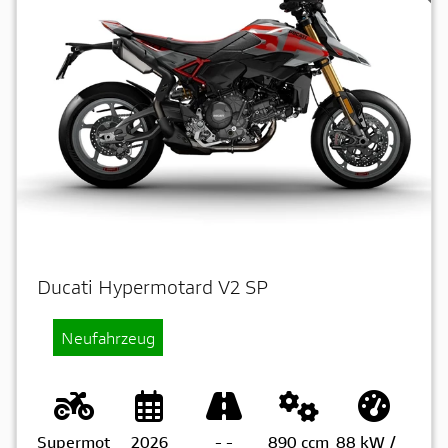
Ducati Hypermotard V2 SP
Neufahrzeug
Supermot
2026
-
-
890 ccm
88 kW /