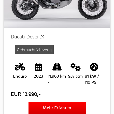
Ducati DesertX
Gebrauchtfahrzeug
Enduro
2023
11.960 km
937 ccm
81 kW /
-
110 PS
EUR 13.990,-
Mehr Erfahren