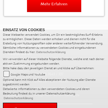
Mehr Erfahren
EINSATZ VON COOKIES
Diese Webseite verwendet Cookies, um Dir ein bestmögliches Surf-Erlebnis
zu ermöglichen. Diese Daten werden erhoben und dienen nicht für die
Erstellung von Nutzungsprofilen oder anderer weiterführender Verwendung.
UNMÜSSIG ZWEIRÄDER GMBH
Sämtliche Informationen zu verwendeten Cookies und eingebundenen
Diensten findest du hier:
Datenschutzerklärung
Hauptstraße 80
79336 Herbolzheim
Wir verwenden auf dieser Website folgende Dienste, welche erst nach deiner
aktiven Zustimmung eingebunden werden.
Deutschland
Bitte hake dazu den jeweiligen Dienst an und klicke auf Übernehmen:
Telefon:
0049 (0) 7643 / 337
Google Maps und Youtube
Optional kann mit Klick auf Alles akzeptieren der Nutzung aller Dienste
Fax:
0049 (0) 7643 / 40993
zugestimmt werden
Website:
http://www.motorrad-unmuessig.de
Detailierte Informationen zu den verwendeten Cookies und deren
Bedeutung findest du in unserer Datenschutzerklärung:
E-Mail:
info@motorrad-unmuessig.de
Datenschutzerklärung