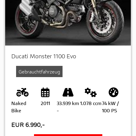
Ducati Monster 1100 Evo
Gebrauchtfahrzeug
Naked
2011
33.939 km
1.078 ccm
74 kW /
Bike
-
100 PS
EUR 6.990,-